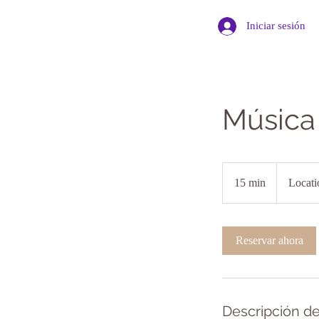
Iniciar sesión
Música 
15 min
1
Locati
5
m
Reservar ahora
i
n
Descripción de